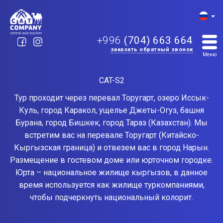
+996
(704) 663 664
заказать обратный звонок
Главная
Туры
Кыргызстан
/
/
Меню
CAT-S2
Тур проходит через перевал Торугарт, озеро Иссык-
Куль, город Каракол, ущелье Джеты-Огуз, башня
Бурана, город Бишкек, город Тараз (Казахстан). Мы
встретим вас на перевале Торугарт (Китайско-
Кыргызская граница) и отвезем вас в город Нарын.
Размещение в гостевом доме или юрточном городке.
Юрта – национальное жилище кыргызов, в данное
время используется как жилище туркомпаниями,
чтобы подчеркнуть национальный колорит.