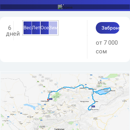
Бурана
6
Весна
Лето
Осень
Зима
Заброниро
дней
от 7 000
сом