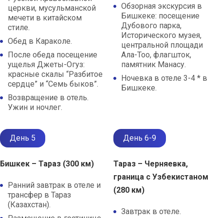
Обзорная экскурсия в
церкви, мусульманской
Бишкеке: посещение
мечети в китайском
Дубового парка,
стиле.
Исторического музея,
Обед в Караколе.
центральной площади
После обеда посещение
Ала-Тоо, флагшток,
ущелья Джеты-Огуз:
памятник Манасу.
красные скалы “Разбитое
Ночевка в отеле 3-4 * в
сердце” и “Семь быков”.
Бишкеке.
Возвращение в отель.
Ужин и ночлег.
День 5
День 6-9
Бишкек – ​​Тараз (300 км)
Тараз – Черняевка,
граница с Узбекистаном
Ранний завтрак в отеле и
(280 км)
трансфер в Тараз
(Казахстан).
Завтрак в отеле.