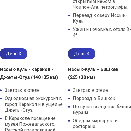
открытым небом в
Чолпон-Ате: петроглифы.
Переезд к озеру Иссык-
Куль.
Ужин и ночевка в отеле 3-
4*.
День 3
День 4
Иссык-Куль - Каракол -
Иссык-Куль – Бишкек
Джеты-Огуз (140+35 км)
(265+30 км)
Завтрак в отеле.
Завтрак в отеле.
Однодневная экскурсия в
Переезд в Бишкек.
город Каракол и в ущелье
По пути посещение башни
Джеты-Огуз.
Бурана.
В Караколе посещение
Обед на маршруте в
музея Пржевальского,
ресторане.
Русской православной