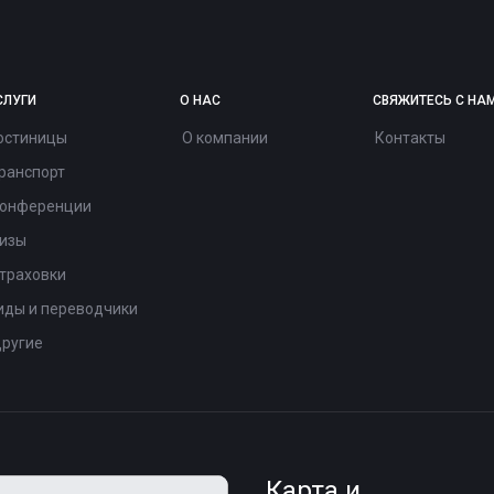
СЛУГИ
О НАС
СВЯЖИТЕСЬ С НА
остиницы
О компании
Контакты
ранспорт
онференции
изы
траховки
иды и переводчики
ругие
Карта и