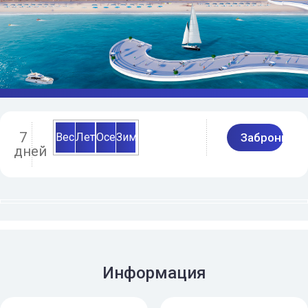
7
Весна
Лето
Осень
Зима
Заброниро
дней
Информация