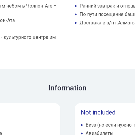
ым небом в Чолпон-Ате –
Ранний завтрак и отпр
По пути посещение башн
он-Ата.
Доставка в а/п г.Алмат
 культурного центра им.
Information
Not included
Виза (но если нужно
е
Авиабилеты