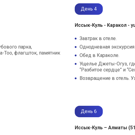
День 4
Иссык-Куль - Каракол - 
Завтрак в отеле.
бового парка,
Однодневная экскурсия 
а-Тоо, флагшток, памятник
Обед в Караколе.
Ущелье Джеты-Огуз, гд
“Разбитое сердце” и “С
Возвращение в отель. У
День 6
Иссык-Куль – Алматы (51