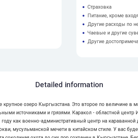
Страховка
Питание, кроме входя
Другие расходы по н
Чаевые и другие сув
Другие достопримеча
Detailed information
 крупное озеро Кыргызстана. Это второе по величине в м
ными источниками и грязями. Каракол - областной центр 
69 году как военно-административный центр на караванно
кви, мусульманской мечети в китайском стиле. У вас бу
та соколиная охота до сих пор сохранен в Кыргызстане. Бе