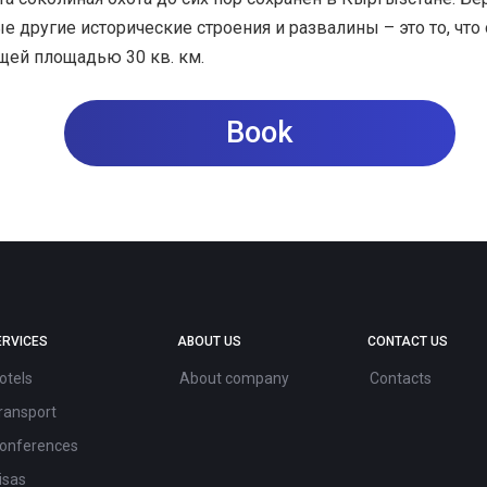
 другие исторические строения и развалины – это то, что 
бщей площадью 30 кв. км.
Book
ERVICES
ABOUT US
CONTACT US
otels
About company
Contacts
ransport
onferences
isas