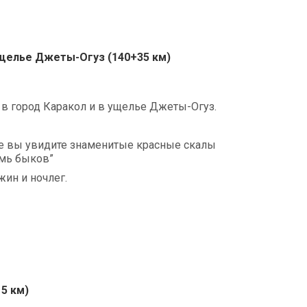
ущелье Джеты-Огуз (140+35 км)
в город Каракол и в ущелье Джеты-Огуз.
е вы увидите знаменитые красные скалы
емь быков”
жин и ночлег.
5 км)