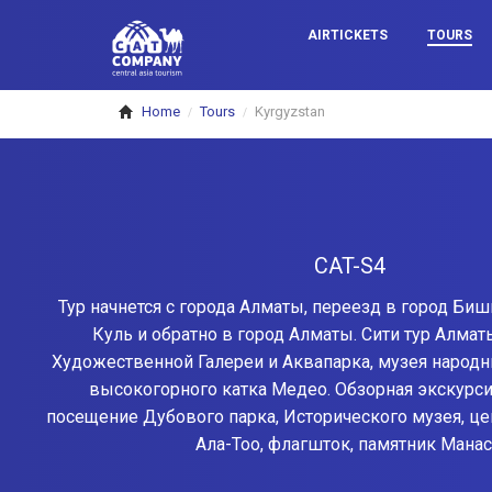
AIRTICKETS
TOURS
Home
Tours
Kyrgyzstan
/
/
CAT-S4
Тур начнется с города Алматы, переезд в город Биш
Куль и обратно в город Алматы. Сити тур Алмат
Художественной Галереи и Аквапарка, музея народн
высокогорного катка Медео. Обзорная экскурси
посещение Дубового парка, Исторического музея, ц
Ала-Тоо, флагшток, памятник Манас