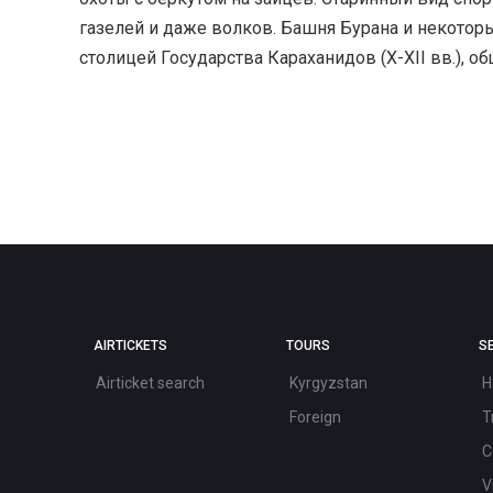
газелей и даже волков. Башня Бурана и некоторые
столицей Государства Караханидов (Х-ХII вв.), о
AIRTICKETS
TOURS
S
Airticket search
Kyrgyzstan
H
Foreign
T
C
V