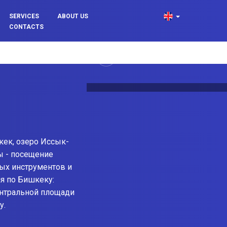
SERVICES
ABOUT US
CONTACTS
кек, озеро Иссык-
ы - посещение
ых инструментов и
я по Бишкеку:
ентральной площади
у.