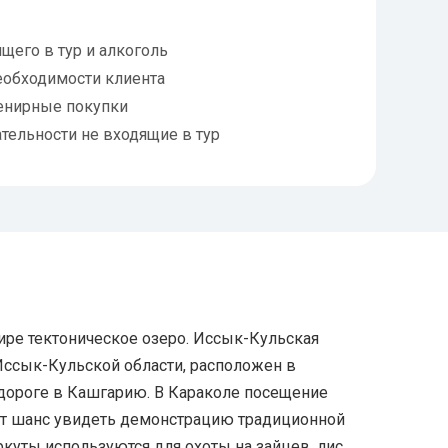
щего в тур и алкоголь
еобходимости клиента
енирные покупки
тельности не входящие в тур
ире тектоническое озеро. Иссык-Кульская
Иссык-Кульской области, расположен в
й дороге в Кашгарию. В Караколе посещение
дет шанс увидеть демонстрацию традиционной
ркуты используются для охоты на зайцев, лис,