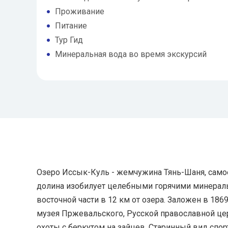
Проживание
Питание
Тур Гид
Минеральная вода во время экскурсий
Озеро Иссык-Куль - жемчужина Тянь-Шаня, самое
долина изобилует целебными горячими минераль
восточной части в 12 км от озера. Заложен в 18
музея Пржевальского, Русской православной цер
охоты с беркутом на зайцев. Старинный вид спор